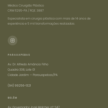
Médico Cirurgião Plástico
CRM 11295-PA / RQE. 3887
Especialista em cirurgia plástica com mais de 14 anos de
experiência e 5 mil transformações realizadas.
PARAUAPEBAS
Av. Dr. Alfredo Amâncio Filho
Quadra 338, Lote 01
Cidade Jardim — Parauapebas/PA
(94) 99256-1321
BELÉM
Av. Governador José Malcher, nº 247