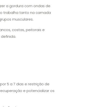
fazer a gordura com ondas de
ião trabalha tanto na camada
 grupos musculares.
ncos, costas, peitorais e
definida.
r 5 a 7 dias e restrição de
recuperação e potencializar os