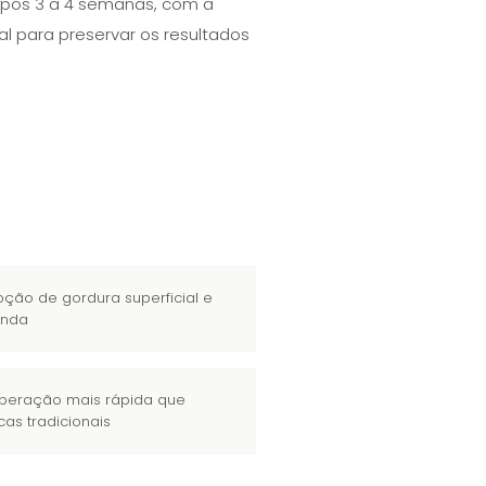
 após 3 a 4 semanas, com a
l para preservar os resultados
ção de gordura superficial e
unda
peração mais rápida que
cas tradicionais