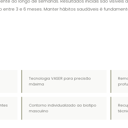
ente ao longo de semanas. Resultados iniciais são visíveis
 entre 3 e 6 meses. Manter hábitos saudáveis é fundamenta
S
Tecnologia VASER para precisão
Remo
máxima
prof
ntes
Contorno individualizado ao biotipo
Recu
masculino
técni