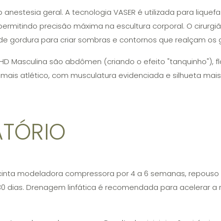
 anestesia geral. A tecnologia VASER é utilizada para lique
permitindo precisão máxima na escultura corporal. O cirurg
 de gordura para criar sombras e contornos que realçam os
HD Masculina são abdômen (criando o efeito "tanquinho"), fla
 mais atlético, com musculatura evidenciada e silhueta mais 
ATÓRIO
 cinta modeladora compressora por 4 a 6 semanas, repouso po
 30 dias. Drenagem linfática é recomendada para acelerar a 