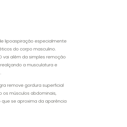
de lipoaspiração especialmente
téticos do corpo masculino.
 HD vai além da simples remoção
, realçando a musculatura e
.
Agra remove gordura superficial
do os músculos abdominais,
do que se aproxima da aparência